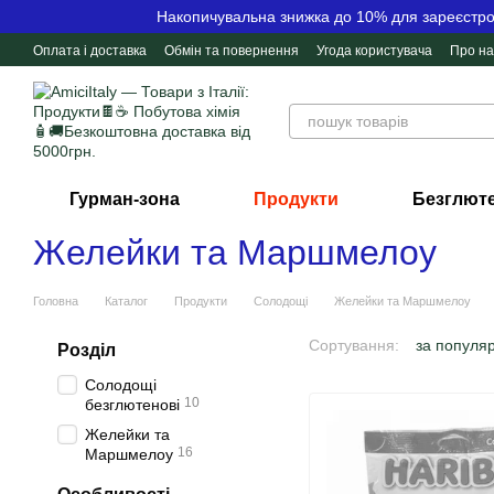
Перейти до основного контенту
Накопичувальна знижка до 10% для зареєстров
Оплата і доставка
Обмін та повернення
Угода користувача
Про на
Контактна інформація
Відгуки про магазин
Гурман-зона
Продукти
Безглюте
Желейки та Маршмелоу
Головна
Каталог
Продукти
Солодощі
Желейки та Маршмелоу
Сортування:
за популя
Розділ
Солодощі
10
безглютенові
Желейки та
16
Маршмелоу