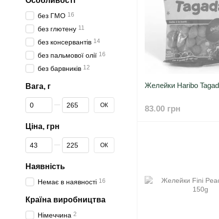
Особливості
16
без ГМО
11
без глютену
14
без консервантів
16
без пальмової олії
12
без барвників
Желейки Haribo Tagad
Вага, г
Від Вага, г
До Вага, г
ОК
83.00 грн
Ціна, грн
Від Ціна, грн
До Ціна, грн
ОК
Наявність
16
Немає в наявності
Країна виробництва
2
Німеччина