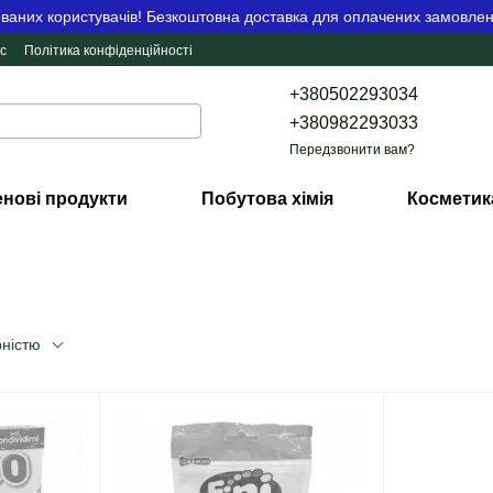
аних користувачів! Безкоштовна доставка для оплачених замовлен
с
Політика конфіденційності
+380502293034
+380982293033
Передзвонити вам?
нові продукти
Побутова хімія
Косметик
рністю