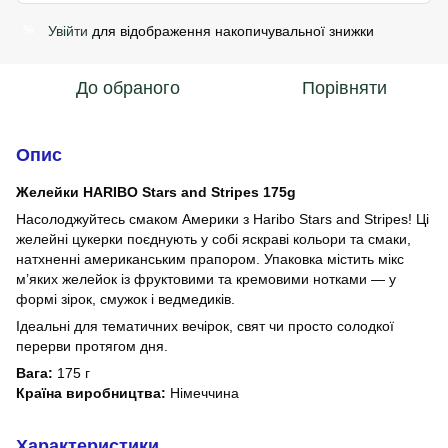
Увійти
для відображення накопичувальної знижки
%
До обраного
Порівняти
Опис
Желейки HARIBO Stars and Stripes 175g
Насолоджуйтесь смаком Америки з Haribo Stars and Stripes! Ці
желейні цукерки поєднують у собі яскраві кольори та смаки,
натхненні американським прапором. Упаковка містить мікс
м’яких желейок із фруктовими та кремовими нотками — у
формі зірок, смужок і ведмедиків.
Ідеальні для тематичних вечірок, свят чи просто солодкої
перерви протягом дня.
Вага:
175 г
Країна виробництва:
Німеччина
Характеристики