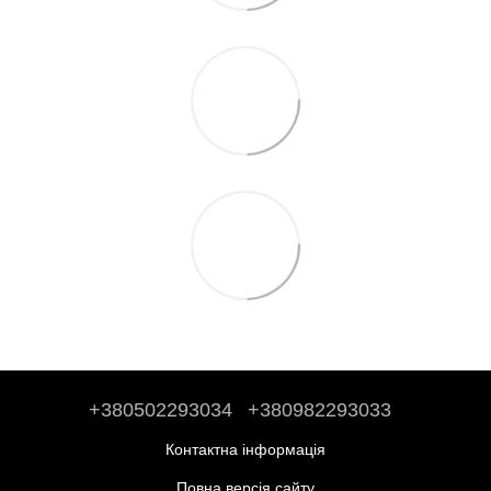
+380502293034
+380982293033
Контактна інформація
Повна версія сайту