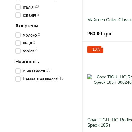
20
Італія
2
Іспанія
Майонез Calve Classi
Алергени
260.00 грн
2
молоко
2
яйця
−10%
4
горіхи
Наявність
15
В наявності
16
Немає в наявності
Соус TIGULLIO Radicc
Speck 185 г