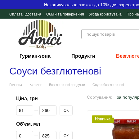
Перейти до основного контенту
Накопичувальна знижка до 10% для зареєстров
Оплата і доставка
Обмін та повернення
Угода користувача
Про на
Контактна інформація
Відгуки про магазин
Гурман-зона
Продукти
Безглюте
Соуси безглютенові
Головна
Каталог
Безглютенові продукти
Соуси безглютенові
Сортування:
за популя
Ціна, грн
Від Ціна, грн
До Ціна, грн
ОК
Новинка
Об'єм, мл
Від Об'єм, мл
До Об'єм, мл
ОК