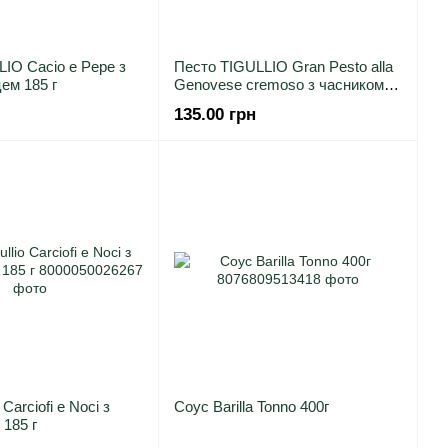
IO Cacio e Pepe з
Песто TIGULLIO Gran Pesto alla
цем 185 г
Genovese cremoso з часником
190г
135.00 грн
 Carciofi e Noci з
Соус Barilla Tonno 400г
185 г