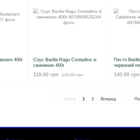
tanaro 400г
Соус Barilla Ragu Contadino зі
Песто Barill
свининою 400г
червоний пе
119.00 грн
140.00 грн
120.00 грн
Назад
1
2
Вперед
По