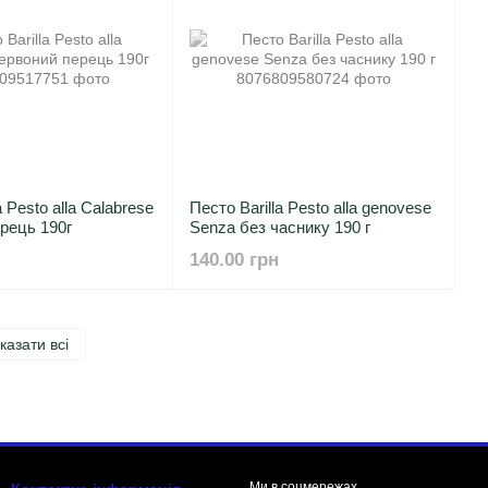
a Pesto alla Calabrese
Песто Barilla Pesto alla genovese
рець 190г
Senza без часнику 190 г
140.00 грн
казати всі
Ми в соцмережах