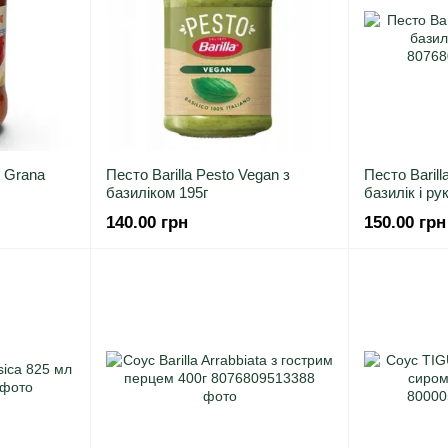
 Grana
Песто Barilla Pesto Vegan з
Песто Barill
базиліком 195г
базилік і ру
140.00 грн
150.00 грн