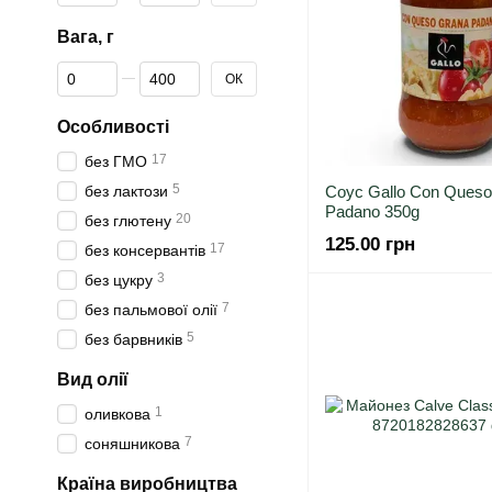
Вага, г
Від Вага, г
До Вага, г
ОК
Особливості
17
без ГМО
5
без лактози
Соус Gallo Con Queso
Padano 350g
20
без глютену
125.00 грн
17
без консервантів
3
без цукру
7
без пальмової олії
5
без барвників
Вид олії
1
оливкова
7
соняшникова
Країна виробництва