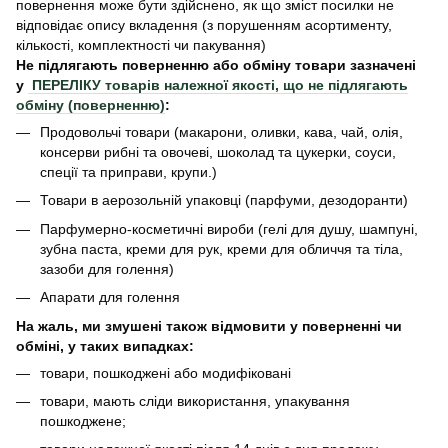
повернення може бути здійснено, як що зміст посилки не
відповідає опису вкладення (з порушенням асортименту,
кількості, комплектності чи пакування)
Не підлягають поверненню або обміну товари зазначені
у
ПЕРЕЛІКУ товарів належної якості, що не підлягають
обміну (поверненню)
:
Продовольчі товари (макарони, оливки, кава, чай, олія,
консерви рибні та овочеві, шоколад та цукерки, соуси,
спеції та приправи, крупи.)
Товари в аерозольній упаковці (парфуми, дезодоранти)
Парфумерно-косметичні вироби (гелі для душу, шампуні,
зубна паста, креми для рук, креми для обличчя та тіла,
зазоби для голення)
Апарати для голення
На жаль, ми змушені також відмовити у поверненні чи
обміні, у таких випадках:
товари, пошкоджені або модифіковані
товари, мають сліди використання, упакування
пошкоджене;