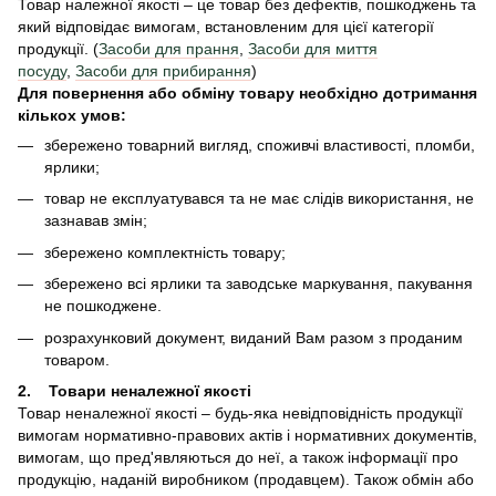
Товар належної якості – це товар без дефектів, пошкоджень та
який відповідає вимогам, встановленим для цієї категорії
продукції. (
Засоби для прання
,
Засоби для миття
посуду
,
Засоби для прибирання
)
Для повернення або обміну товару необхідно дотримання
кількох умов:
збережено товарний вигляд, споживчі властивості, пломби,
ярлики;
товар не експлуатувався та не має слідів використання, не
зазнавав змін;
збережено комплектність товару;
збережено всі ярлики та заводське маркування, пакування
не пошкоджене.
розрахунковий документ, виданий Вам разом з проданим
товаром.
2. Товари неналежної якості
Товар неналежної якості – будь-яка невідповідність продукції
вимогам нормативно-правових актів і нормативних документів,
вимогам, що пред'являються до неї, а також інформації про
продукцію, наданій виробником (продавцем). Також обмін або