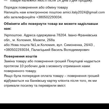
товари належної якості після 14 днів з дня продажу.
Порядок повернення або обміну товару
Напишіть нам електронною поштою amici.italy2024@gmail.com
або зателефонуйте +380502293034.
Обміняти або повернути товар ви можете надіславши
нам:
Укрпоштою. Адреса одержувача 78204. Івано-Франківська
обл., м. Коломия, Мазепи, 268а
або Нова пошта №1,м.Коломия, вул. Симоненка, 2б/43 ,
+380502293034, Палагіцький Василь Володимирович
Повернення коштів
Заміна товару або повернення грошей Покупцеві надається
протягом 10 робочих днів з моменту отримання нами
поверненого товару.
Якщо була попередня оплата товару – повернення грошей
відбувається на банківську картку клієнта після того, як ми
отримали посилку та перевірили вміст.