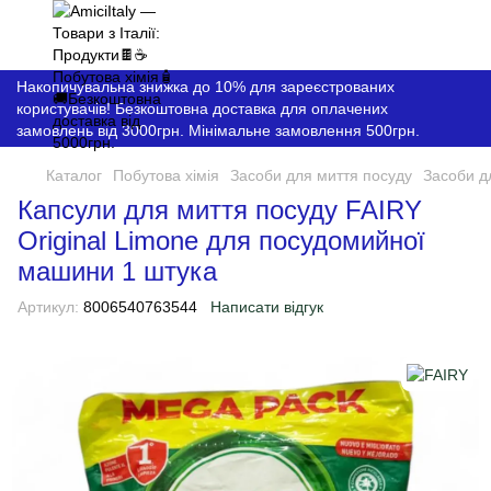
Накопичувальна знижка до 10% для зареєстрованих
користувачів! Безкоштовна доставка для оплачених
замовлень від 3000грн. Мінімальне замовлення 500грн.
Каталог
Побутова хімія
Засоби для миття посуду
Засоби д
Капсули для миття посуду FAIRY
Original Limone для посудомийної
машини 1 штука
Артикул:
8006540763544
Написати відгук