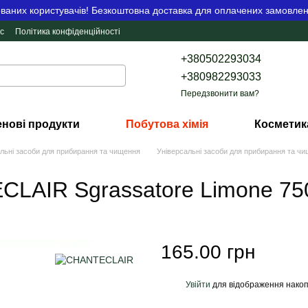
аних користувачів! Безкоштовна доставка для оплачених замовлен
с
Політика конфіденційності
+380502293034
+380982293033
Передзвонити вам?
нові продукти
Побутова хімія
Косметик
льні засоби для прибирання та чищення
Універсальні засоби для прибирання та 
CLAIR Sgrassatore Limone 7
165.00 грн
Увійти
для відображення накоп
%