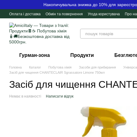
Перейти до основного контенту
Накопичувальна знижка до 10% для зареєстров
Оплата і доставка
Обмін та повернення
Угода користувача
Про на
Контактна інформація
Відгуки про магазин
Гурман-зона
Продукти
Безглюте
Головна
Каталог
Побутова хімія
Засоби для прибирання
Універса
Засіб для чищення CHANTECLAIR Sgrassatore Limone 750мл
Засіб для чищення CHANTE
Немає в наявності
Написати відгук