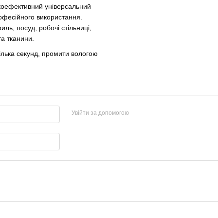
коефективний універсальний
рофесійного використання.
ль, посуд, робочі стільниці,
та тканини.
ілька секунд, промити вологою
Увійти за допомогою