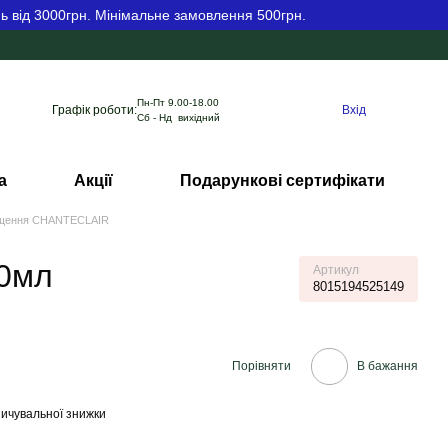
ь від 3000грн. Мінімальне замовлення 500грн.
Пн-Пт 9.00-18.00
Графік роботи:
Вхід
Сб - Нд вихідний
а
Акції
Подарункові сертифікати
чищення CHANTECLAIR
50мл
Артикул
8015194525149
Порівняти
В бажання
ичувальної знижки