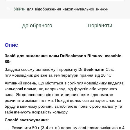
Увійти
для відображення накопичувальної знижки
%
До обраного
Порівняти
Опис
Засіб для видалення плям Dr.Beckmann Rimuovi macchie
80г
Завдяки своєму активному інгредієнту
Dr.Beckmann
Сіль-
плямовивідник діє вже за температури прання від 20 °C.
Активний кисень, що міститься в солі-плямовивіднику видаляє
кольорові плями, як, наприклад, від фруктів або червоного
вина. Як доповнення діє проти жирних плям і допомагає
розчиняти змішані плями. Похідні целюлози зв'язують частки
бруду в мийному розчині, запобігають появі сірого нальоту та
забезпечують яскравість кольору.
Спосіб застосування:
Розчинити 50 г (3-4 ст. л.) порошку солі-плямовивідника в 4