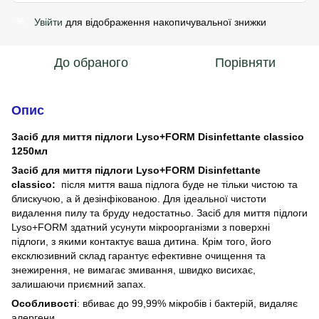
Увійти
для відображення накопичувальної знижки
%
До обраного
Порівняти
Опис
Засіб для миття підлоги Lyso+FORM Disinfettante classico
1250мл
Засіб для миття підлоги Lyso+FORM Disinfettante
classico:
після миття ваша підлога буде не тільки чистою та
блискучою, а й дезінфікованою. Для ідеальної чистоти
видалення пилу та бруду недостатньо. Засіб для миття підлоги
Lyso+FORM здатний усунути мікроорганізми з поверхні
підлоги, з якими контактує ваша дитина. Крім того, його
ексклюзивний склад гарантує ефективне очищення та
знежирення, не вимагає змивання, швидко висихає,
залишаючи приємний запах.
Особливості
: вбиває до 99,99% мікробів і бактерій, видаляє
алергени.