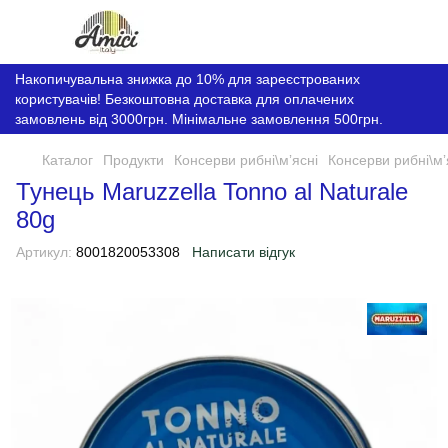
Накопичувальна знижка до 10% для зареєстрованих
користувачів! Безкоштовна доставка для оплачених
замовлень від 3000грн. Мінімальне замовлення 500грн.
Каталог
Продукти
Консерви рибні\мʼясні
Консерви рибні\мʼ
Тунець Maruzzella Tonno al Naturale
80g
Артикул:
8001820053308
Написати відгук