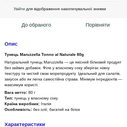
Увійти
для відображення накопичувальної знижки
%
До обраного
Порівняти
Опис
Тунець Maruzzella Tonno al Naturale 80g
Натуральний тунець Maruzzella — це якісний білковий продукт
без зайвих добавок. Філе у власному соку зберігає ніжну
текстуру та чистий смак морепродукту. Ідеальний для салатів,
закусок або як легка самостійна страва. Мінімум інгредієнтів —
максимум користі.
Вага нетто:
80 г
Тип:
тунець у власному соку
Країна виробник:
Італія
Особливість:
без олії, багатий на білок
Характеристики