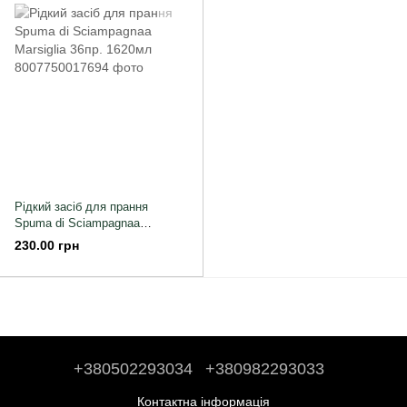
Рідкий засіб для прання
Spuma di Sciampagnaa
Marsiglia 36пр. 1620мл
230.00 грн
+380502293034
+380982293033
Контактна інформація