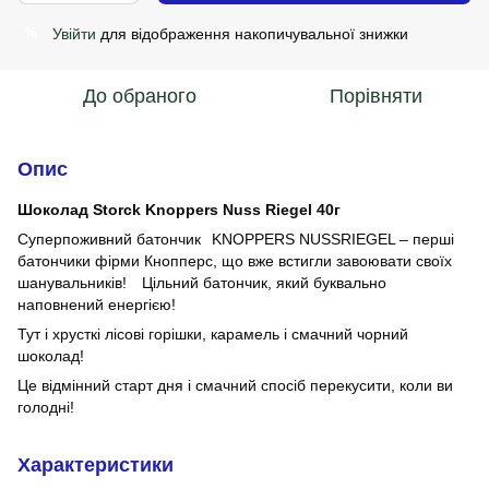
Увійти
для відображення накопичувальної знижки
%
До обраного
Порівняти
Опис
Шоколад Storck Knoppers Nuss Riegel 40г
Суперпоживний батончик⠀KNOPPERS NUSSRIEGEL – перші
батончики фірми Кнопперс, що вже встигли завоювати своїх
шанувальників! ⠀Цільний батончик, який буквально
наповнений енергією! ⠀
Тут і хрусткі лісові горішки, карамель і смачний чорний
шоколад! ⠀
Це відмінний старт дня і смачний спосіб перекусити, коли ви
голодні!
Характеристики