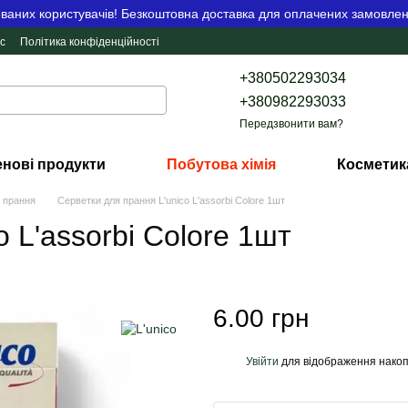
аних користувачів! Безкоштовна доставка для оплачених замовлен
с
Політика конфіденційності
+380502293034
+380982293033
Передзвонити вам?
нові продукти
Побутова хімія
Косметик
 прання
Серветки для прання L'unico L'assorbi Colore 1шт
 L'assorbi Colore 1шт
6.00 грн
Увійти
для відображення накоп
%