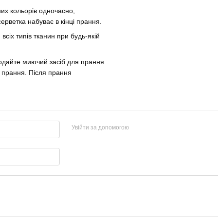
них кольорів одночасно,
рветка набуває в кінці прання.
всіх типів тканин при будь-якій
одайте миючий засіб для прання
у прання. Після прання
Увійти за допомогою