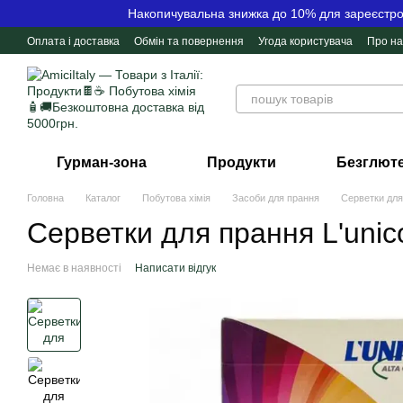
Перейти до основного контенту
Накопичувальна знижка до 10% для зареєстров
Оплата і доставка
Обмін та повернення
Угода користувача
Про на
Контактна інформація
Відгуки про магазин
Гурман-зона
Продукти
Безглюте
Головна
Каталог
Побутова хімія
Засоби для прання
Серветки для
Серветки для прання L'unico
Немає в наявності
Написати відгук