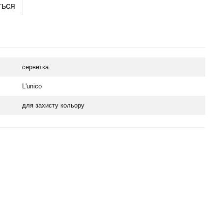
ться
серветка
L'unico
для захисту кольору