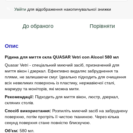
Увійти
для відображення накопичувальної знижки
%
До обраного
Порівняти
Опис
Рідина для миття скла QUASAR Vetri con Alcool 580 мл
Quasar Vetri - спеціальний миючий засіб, призначений для
миття вікон і дзеркал. Ефективно видаляє забруднення та
плями, не залишаючи смуг. Ідеально підходить для очищення
всіх невеликих поверхонь із пластику, нержавіючої сталі,
мармуру та моніторів, які можна мити.
Рекомендації:
Підходить для миття вікон, люстр, дзеркал,
скляних столів.
Спосіб використання:
Розпиліть миючий засіб на забруднену
поверхню, потім протріть її чистою тканиною. Через кілька
секунд поверхня стане повністю блискучою.
Об'єм:
580 мл.