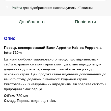
Увійти
для відображення накопичувальної знижки
%
До обраного
Порівняти
Опис
Перець консервований Buon Appetito Habiba Peppers a
fette 720ml
Це ніжні скибочки маринованого перцю, що відрізняються
своїм яскравим смаком і ароматом. Ідеально підходять для
додавання до салатів, сендвічів, піци або як закуска до
основних страв. Цей продукт стане відмінним доповненням до
вашого столу, додаючи пікантності будь-якій страві.
Виготовлений із натуральних інгредієнтів, він зберігає свіжість і
природний смак перцю.
Об'єм:
720 мл
Склад:
Перець, вода, оцет, сіль