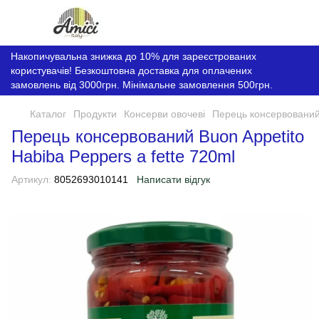
Накопичувальна знижка до 10% для зареєстрованих
користувачів! Безкоштовна доставка для оплачених
замовлень від 3000грн. Мінімальне замовлення 500грн.
Каталог
Продукти
Консерви овочеві
Перець консервований 
Перець консервований Buon Appetito
Habiba Peppers a fette 720ml
Артикул:
8052693010141
Написати відгук