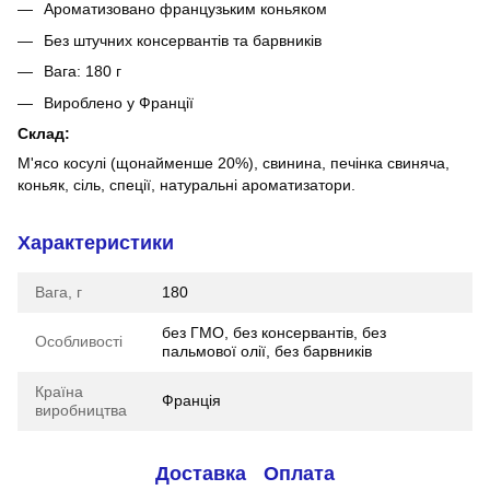
Ароматизовано французьким коньяком
Без штучних консервантів та барвників
Вага: 180 г
Вироблено у Франції
Склад:
М'ясо косулі (щонайменше 20%), свинина, печінка свиняча,
коньяк, сіль, спеції, натуральні ароматизатори.
Характеристики
Вага, г
180
без ГМО, без консервантів, без
Особливості
пальмової олії, без барвників
Країна
Франція
виробництва
Доставка
Оплата