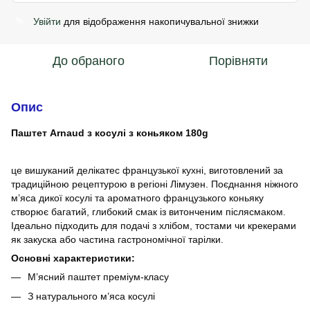
Увійти
для відображення накопичувальної знижки
%
До обраного
Порівняти
Опис
Паштет Arnaud з косулі з коньяком 180g
це вишуканий делікатес французької кухні, виготовлений за
традиційною рецептурою в регіоні Лімузен. Поєднання ніжного
м’яса дикої косулі та ароматного французького коньяку
створює багатий, глибокий смак із витонченим післясмаком.
Ідеально підходить для подачі з хлібом, тостами чи крекерами
як закуска або частина гастрономічної тарілки.
Основні характеристики:
М’ясний паштет преміум-класу
З натурального м’яса косулі