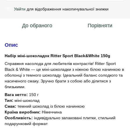
Увійти
для відображення накопичувальної знижки
%
До обраного
Порівняти
Опис
Набір міні-шоколадок Ritter Sport Black&White 150g
Справжня насолода для любителів контрастів! Ritter Sport
Black & White — це міні-шоколадки з ніжною білою начинкою в
оболонці з темного шоколаду. Ідеальний баланс солодкого та
насиченого смаку. Зручно брати з собою або ділитися з
близькими.
Вага нетто:
150 г
Тип:
міні-шоколад
Смак:
темний шоколад із білою начинкою
Країна виробник:
Німеччина
Особливість:
індивідуально запаковані плитки, стильний
подарунковий формат