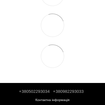
+380502293034
+380982293033
Контактна інформація