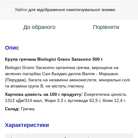
Увійти
для відображення накопичувальної знижки
%
До обраного
Порівняти
Опис
Крупа гречанa Biologici Grano Saraceno 500 г
Biologici Grano Saraceno органічна гречка, вирощена на
зелених пагорбах Сан-Бьяджо-делла-Валле - Маршано
(Перуджа), багата на незамінні амінокислоти, мінеральні солі
та вітаміни групи В, не містить глютену.
Харчова цінність на 100 г продукту:
Енергетична цінність
1312 кДж/314 ккал, Жири 3,3 г, вуглеводи 62,5 г, білки 12,4 г.
Склад:
Гречка.
Характеристики