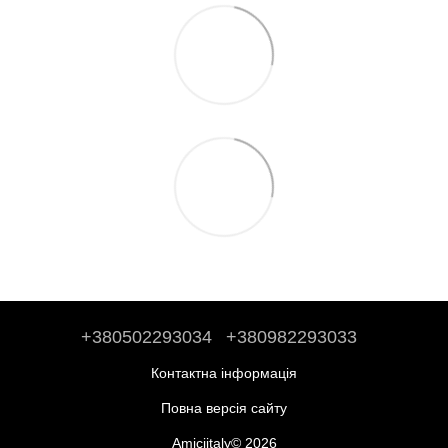
+380502293034
+380982293033
Контактна інформація
Повна версія сайту
Amiciitaly© 2026