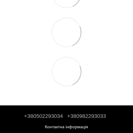
+380502293034
+380982293033
Контактна інформація