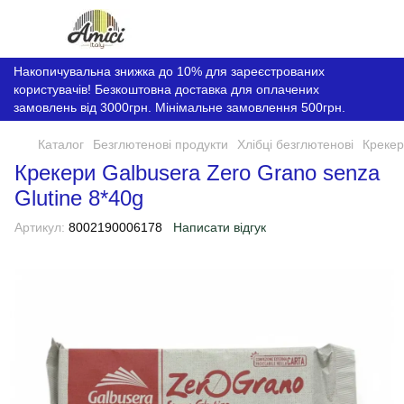
Накопичувальна знижка до 10% для зареєстрованих
користувачів! Безкоштовна доставка для оплачених
замовлень від 3000грн. Мінімальне замовлення 500грн.
Каталог
Безглютенові продукти
Хлібці безглютенові
Крекер
Крекери Galbusera Zero Grano senza
Glutine 8*40g
Артикул:
8002190006178
Написати відгук