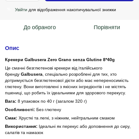
Увійти
для відображення накопичувальної знижки
%
До обраного
Порівняти
Опис
Крекери Galbusera Zero Grano senza Glutine 8*40g
Це смачні безглютенові крекери від італійського
бренду
Galbusera
, спеціально розроблені для тих, хто
дотримується безглютенової дієти або має непереносимість
глютену. Вони виготовлені з якісних інгредієнтів і не містять
пшениці, що робить їх ідеальними для здорового перекусу.
Вага:
8 упаковок по 40 г (загалом 320 г)
Особливості:
Без глютену
Смак:
Хрусткі та легкі, з ніжним, нейтральним смаком
Використання:
Ідеальні як перекус або доповнення до сиру,
салатів та намазок