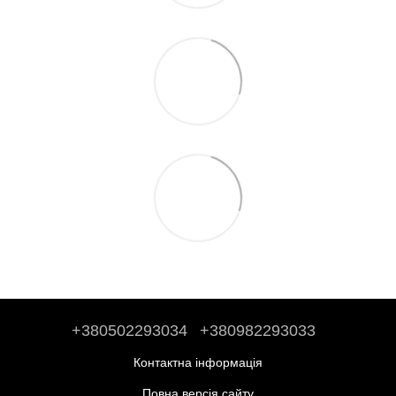
+380502293034
+380982293033
Контактна інформація
Повна версія сайту