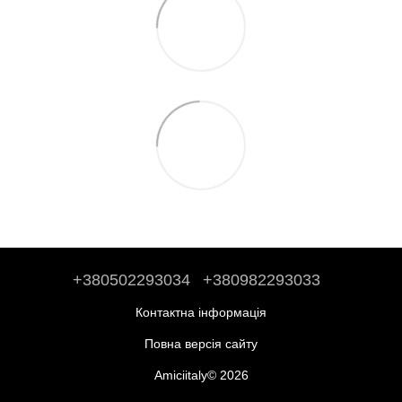
+380502293034
+380982293033
Контактна інформація
Повна версія сайту
Amiciitaly© 2026