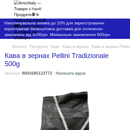
Накопичувальна знижка до 10% для зареєстрованих
користувачів! Безкоштовна доставка для оплачених
замовлень від 3000грн. Мінімальне замовлення 500грн.
Каталог
Продукти
Кава
Кава в зернах
Кава в зернах Pellin
Кава в зернах Pellini Tradizionale
500g
Артикул:
8001685123772
Написати відгук