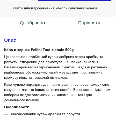
Увійти
для відображення накопичувальної знижки
%
До обраного
Порівняти
Опис
Кава в зернах Pellini Tradizionale 500g
Це класичний італійський купаж добірних зерен арабіки та
робусти, створений для приготування насиченої кави з
багатим ароматом і гармонійним смаком. Завдяки ретельно
підібраному обсмаженню напій має щільне тіло, приємну
кремову пінку та тривалий післясмак.
Кава чудово підходить для приготування еспресо, американо,
капучино, лате та інших кавових напоїв. Вона стане відмінним
вибором як для автоматичних кавомашин, так і для
домашнього помелу.
Особливості:
збалансований купаж арабіки та робусти