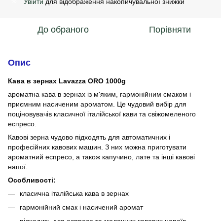
Увійти
для відображення накопичувальної знижки
%
До обраного
Порівняти
Опис
Кава в зернах Lavazza ORO 1000g
ароматна кава в зернах із м'яким, гармонійним смаком і
приємним насиченим ароматом. Це чудовий вибір для
поціновувачів класичної італійської кави та свіжомеленого
еспресо.
Кавові зерна чудово підходять для автоматичних і
професійних кавових машин. З них можна приготувати
ароматний еспресо, а також капучино, лате та інші кавові
напої.
Особливості:
класична італійська кава в зернах
гармонійний смак і насичений аромат