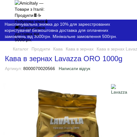
Накопичувальна знижка до 10% для зареєстрованих
користувачів! Безкоштовна доставка для оплачених
замовлень від 3000грн. Мінімальне замовлення 500грн.
Каталог
Продукти
Кава
Кава в зернах
Кава в зернах Lava
Кава в зернах Lavazza ORO 1000g
Артикул:
8000070020566
Написати відгук