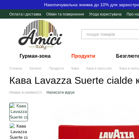
Перейти до основного контенту
Накопичувальна знижка до 10% для зареєстров
Оплата і доставка
Обмін та повернення
Угода користувача
Про на
Контактна інформація
Відгуки про магазин
Гурман-зона
Продукти
Безглюте
Головна
Каталог
Продукти
Кава
Кава в капсулах
Кава в капс
Кава Lavazza Suerte cialde 
Немає в наявності
Написати відгук