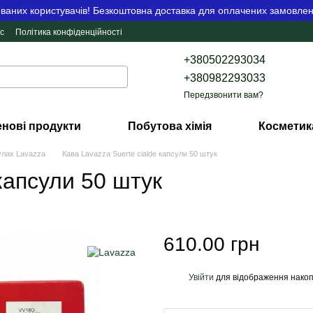
аних користувачів! Безкоштовна доставка для оплачених замовлен
с
Політика конфіденційності
+380502293034
+380982293033
Передзвонити вам?
нові продукти
Побутова хімія
Косметик
улах Lavazza
Кава Lavazza Suerte cialde капсули 50 штук
капсули 50 штук
610.00 грн
Увійти
для відображення накоп
%