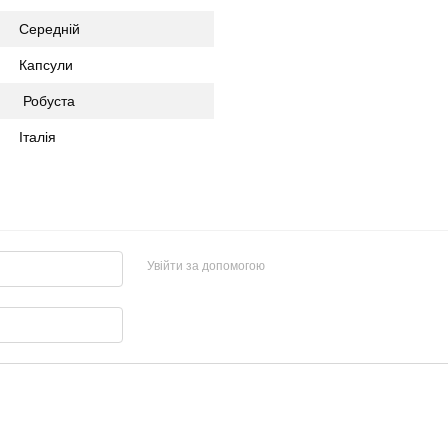
Середній
Капсули
Робуста
Італія
Увійти за допомогою