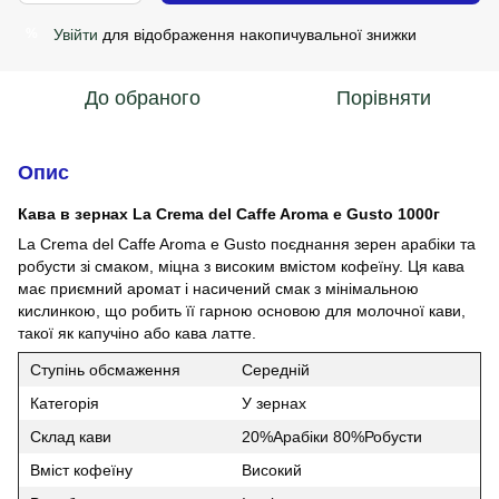
Увійти
для відображення накопичувальної знижки
%
До обраного
Порівняти
Опис
Кава в зернах La Crema del Caffe Aroma e Gusto 1000г
La Crema del Caffe Aroma e Gusto поєднання зерен арабіки та
робусти зі смаком, міцна з високим вмістом кофеїну. Ця кава
має приємний аромат і насичений смак з мінімальною
кислинкою, що робить її гарною основою для молочної кави,
такої як капучіно або кава латте.
Ступінь обсмаження
Середній
Категорія
У зернах
Склад кави
20%Арабіки 80%Робусти
Вміст кофеїну
Високий