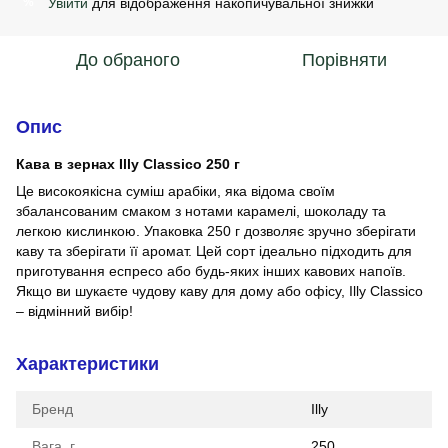
Увійти
для відображення накопичувальної знижки
%
До обраного
Порівняти
Опис
Кава в зернах Illy Classico 250 г
Це високоякісна суміш арабіки, яка відома своїм
збалансованим смаком з нотами карамелі, шоколаду та
легкою кислинкою. Упаковка 250 г дозволяє зручно зберігати
каву та зберігати її аромат. Цей сорт ідеально підходить для
приготування еспресо або будь-яких інших кавових напоїв.
Якщо ви шукаєте чудову каву для дому або офісу, Illy Classico
– відмінний вибір!
Характеристики
Бренд
Illy
Вага, г
250