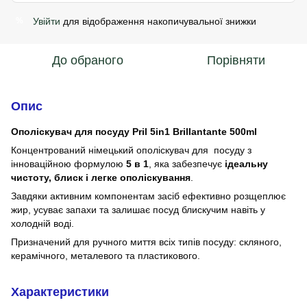
Увійти
для відображення накопичувальної знижки
%
До обраного
Порівняти
Опис
Ополіскувач для посуду Pril 5in1 Brillantante 500ml
Концентрований німецький ополіскувач для посуду з
інноваційною формулою
5 в 1
, яка забезпечує
ідеальну
чистоту, блиск і легке ополіскування
.
Завдяки активним компонентам засіб ефективно розщеплює
жир, усуває запахи та залишає посуд блискучим навіть у
холодній воді.
Призначений для ручного миття всіх типів посуду: скляного,
керамічного, металевого та пластикового.
Характеристики