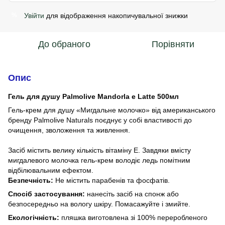
Увійти
для відображення накопичувальної знижки
%
До обраного
Порівняти
Опис
Гель для душу Palmolive Mandorla e Latte 500мл
Гель-крем для душу «Мигдальне молочко» від американського
бренду Palmolive Naturals поєднує у собі властивості до
очищення, зволоження та живлення.
Засіб містить велику кількість вітаміну Е. Завдяки вмісту
мигдалевого молочка гель-крем володіє ледь помітним
відбілювальним ефектом.
Безпечність:
Не містить парабенів та фосфатів.
Спосіб застосування:
нанесіть засіб на спонж або
безпосередньо на вологу шкіру. Помасажуйте і змийте.
Екологічність:
пляшка виготовлена зі 100% переробленого