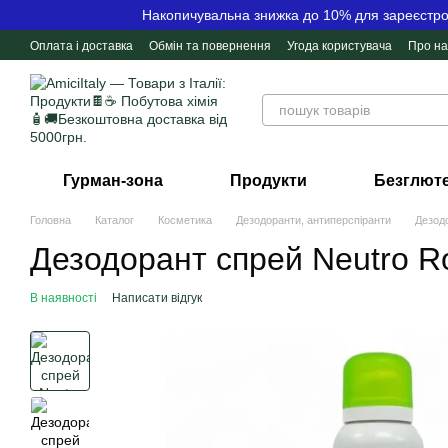
Перейти до основного контенту
Накопичувальна знижка до 10% для зареєстров
Оплата і доставка
Обмін та повернення
Угода користувача
Про на
Контактна інформація
Відгуки про магазин
Гурман-зона
Продукти
Безглюте
Головна
Каталог
Косметика
Дезодоранти, антиперспіранти
Дезодо
Дезодорант спрей Neutro Ro
В наявності
Написати відгук