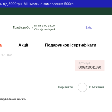
ь від 3000грн. Мінімальне замовлення 500грн.
Пн-Пт 9.00-18.00
Графік роботи:
Вхід
Сб - Нд вихідний
а
Акції
Подарункові сертифікати
 0 % 150мл
Артикул
8002410011890
Порівняти
В бажання
ичувальної знижки