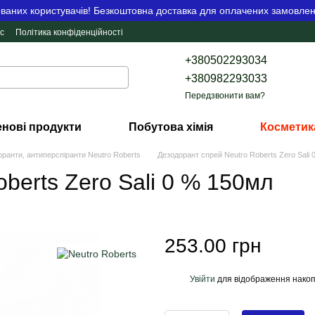
аних користувачів! Безкоштовна доставка для оплачених замовлен
с
Політика конфіденційності
+380502293034
+380982293033
Передзвонити вам?
нові продукти
Побутова хімія
Косметик
ранти, антиперспіранти Neutro Roberts
Дезодорант спрей Neutro Roberts Zero Sali
berts Zero Sali 0 % 150мл
253.00 грн
Увійти
для відображення накоп
%