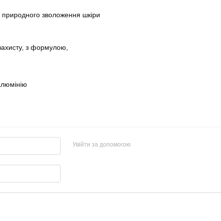
я природного зволоження шкіри
 захисту, з формулою,
 алюмінію
Увійти за допомогою