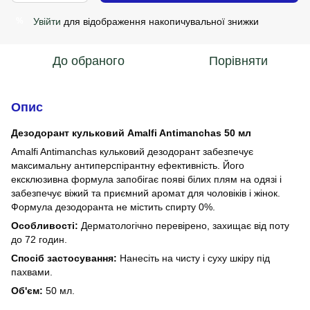
Увійти
для відображення накопичувальної знижки
%
До обраного
Порівняти
Опис
Дезодорант кульковий Amalfi Antimanchas 50 мл
Amalfi Antimanchas кульковий дезодорант забезпечує
максимальну антиперспірантну ефективність. Його
ексклюзивна формула запобігає появі білих плям на одязі і
забезпечує віжий та приємний аромат для чоловіків і жінок.
Формула дезодоранта не містить спирту 0%.
Особливості:
Дерматологічно перевірено, захищає від поту
до 72 годин.
Спосіб застосування:
Нанесіть на чисту і суху шкіру під
пахвами.
Об'єм:
50 мл.