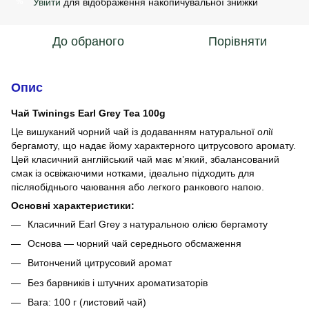
Увійти
для відображення накопичувальної знижки
%
До обраного
Порівняти
Опис
Чай Twinings Earl Grey Tea 100g
Це вишуканий чорний чай із додаванням натуральної олії
бергамоту, що надає йому характерного цитрусового аромату.
Цей класичний англійський чай має м’який, збалансований
смак із освіжаючими нотками, ідеально підходить для
післяобіднього чаювання або легкого ранкового напою.
Основні характеристики:
Класичний Earl Grey з натуральною олією бергамоту
Основа — чорний чай середнього обсмаження
Витончений цитрусовий аромат
Без барвників і штучних ароматизаторів
Вага: 100 г (листовий чай)