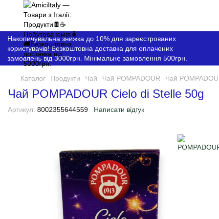
Накопичувальна знижка до 10% для зареєстрованих
користувачів! Безкоштовна доставка для оплачених
замовлень від 3000грн. Мінімальне замовлення 500грн.
Каталог
Продукти
Чай
Чай POMPADOUR
Чай POMPADOUR C
Чай POMPADOUR Cielo di Stelle 50g
Артикул:
8002355644559
Написати відгук