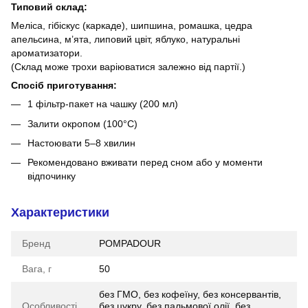
Типовий склад:
Меліса, гібіскус (каркаде), шипшина, ромашка, цедра
апельсина, м’ята, липовий цвіт, яблуко, натуральні
ароматизатори.
(Склад може трохи варіюватися залежно від партії.)
Спосіб приготування:
1 фільтр-пакет на чашку (200 мл)
Залити окропом (100°C)
Настоювати 5–8 хвилин
Рекомендовано вживати перед сном або у моменти
відпочинку
Характеристики
Бренд
POMPADOUR
Вага, г
50
без ГМО, без кофеїну, без консервантів,
Особливості
без цукру, без пальмової олії, без