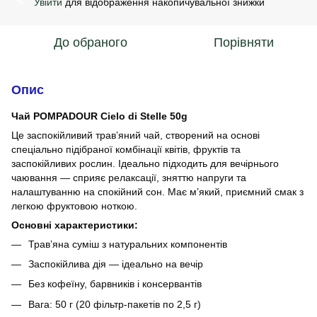
Увійти
для відображення накопичувальної знижки
%
До обраного
Порівняти
Опис
Чай POMPADOUR Cielo di Stelle 50g
Це заспокійливий трав’яний чай, створений на основі
спеціально підібраної комбінації квітів, фруктів та
заспокійливих рослин. Ідеально підходить для вечірнього
чаювання — сприяє релаксації, зняттю напруги та
налаштуванню на спокійний сон. Має м’який, приємний смак з
легкою фруктовою ноткою.
Основні характеристики:
Трав’яна суміш з натуральних компонентів
Заспокійлива дія — ідеально на вечір
Без кофеїну, барвників і консервантів
Вага: 50 г (20 фільтр-пакетів по 2,5 г)