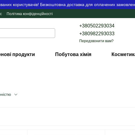
аних користувачів! Безкоштовна доставка для оплачених замовлен
с
Політика конфіденційності
+380502293034
+380982293033
Передзвонити вам?
нові продукти
Побутова хімія
Косметик
рністю