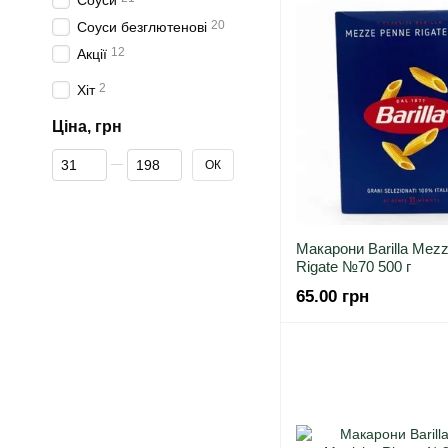
Соуси
20
Соуси безглютенові
12
Акції
2
Хіт
Ціна, грн
Від Ціна, грн
До Ціна, грн
ОК
Макарони Barilla Mez
Rigate №70 500 г
65.00 грн