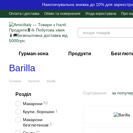
Перейти до основного контенту
Накопичувальна знижка до 10% для зареєстров
Оплата і доставка
Обмін та повернення
Угода користувача
Про на
Контактна інформація
Відгуки про магазин
Гурман-зона
Продукти
Безглюте
Barilla
Головна
Каталог
Barilla
Сортування:
за популя
Розділ
62
Макарони
1
Крупи, борошно
Макарони
5
безглютенові
21