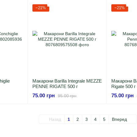
−21%
−21%
iglie
Макарони Barilla Integrale MEZZE
Макарони Bar
PENNE RIGATE 500 г
Rigate 500 г
75.00 грн
75.00 грн
95.00 грн
Назад
1
2
3
4
5
Вперед