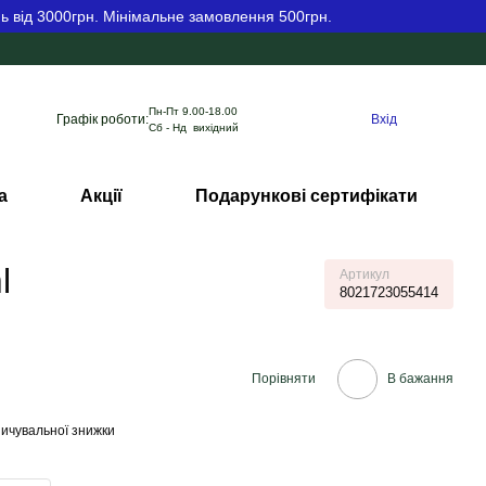
ь від 3000грн. Мінімальне замовлення 500грн.
Пн-Пт 9.00-18.00
Графік роботи:
Вхід
Сб - Нд вихідний
а
Акції
Подарункові сертифікати
l
Артикул
8021723055414
Порівняти
В бажання
ичувальної знижки