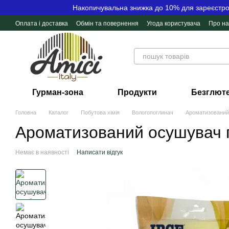
Перейти до основного контенту
Накопичувальна знижка до 10% для зареєстров
Оплата і доставка
Обмін та повернення
Угода користувача
Про на
Контактна інформація
Відгуки про магазин
Гурман-зона
Продукти
Безглюте
Головна
Каталог
Побутова хімія
Вологопоглинач
Ароматизований 
Ароматизований осушувач п
Немає в наявності
Написати відгук