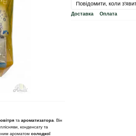
Повідомити, коли з'яви
Доставка
Оплата
овітря
та
ароматизатора
. Він
плісняви, конденсату та
ємним ароматом
солодкої