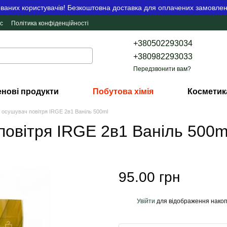
аних користувачів! Безкоштовна доставка для оплачених замовлен
с
Політика конфіденційності
+380502293034
+380982293033
Передзвонити вам?
нові продукти
Побутова хімія
Косметик
осушувач повітря IRGE 2в1 Ваніль 500ml
овітря IRGE 2в1 Ваніль 500m
95.00 грн
Увійти
для відображення накоп
%