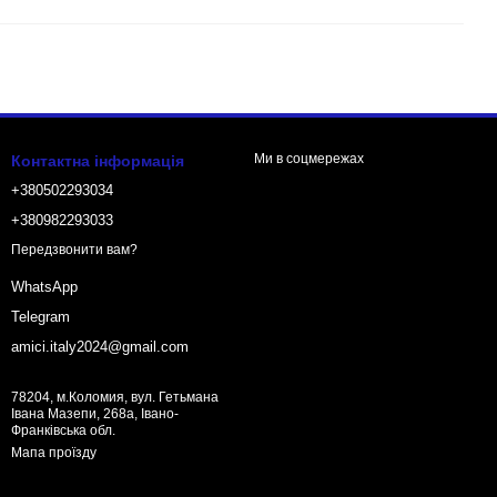
Ми в соцмережах
Контактна інформація
+380502293034
+380982293033
Передзвонити вам?
WhatsApp
Telegram
amici.italy2024@gmail.com
78204, м.Коломия, вул. Гетьмана
Івана Мазепи, 268а, Івано-
Франківська обл.
Мапа проїзду