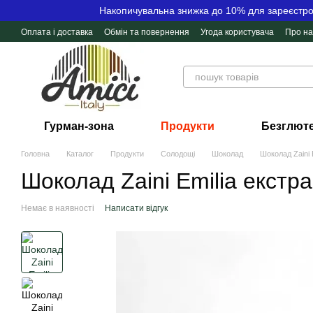
Перейти до основного контенту
Накопичувальна знижка до 10% для зареєстров
Оплата і доставка
Обмін та повернення
Угода користувача
Про на
Контактна інформація
Відгуки про магазин
Гурман-зона
Продукти
Безглюте
Головна
Каталог
Продукти
Солодощі
Шоколад
Шоколад Zaini
Шоколад Zaini Emilia екст
Немає в наявності
Написати відгук