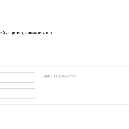
вий лецитин), ароматизатор
Увійти за допомогою