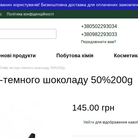
аних користувачів! Безкоштовна доставка для оплачених замовлен
с
Політика конфіденційності
+380502293034
+380982293033
Передзвонити вам?
нові продукти
Побутова хімія
Косметик
 Emilia екстра-темного шоколаду 50%200g
ра-темного шоколаду 50%200g
145.00 грн
Увійти
для відображення накоп
%