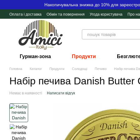
Перейти до основного контенту
Накопичувальна знижка до 10% для зареєстров
Оплата і доставка
Обмін та повернення
Угода користувача
Про на
Контактна інформація
Відгуки про магазин
Гурман-зона
Продукти
Безглюте
Головна
Каталог
Продукти
Солодощі
Печиво
Набір печива Da
Набір печива Danish Butter
Немає в наявності
Написати відгук