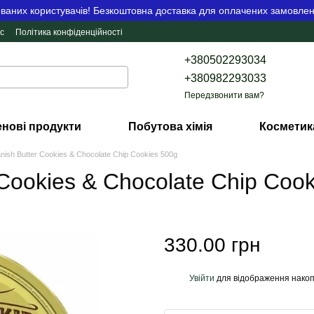
аних користувачів! Безкоштовна доставка для оплачених замовлен
с
Політика конфіденційності
+380502293034
+380982293033
Передзвонити вам?
нові продукти
Побутова хімія
Косметик
nish Butter Cookies & Chocolate Chip Cookies 500g
 Cookies & Chocolate Chip Coo
330.00 грн
Увійти
для відображення накоп
%