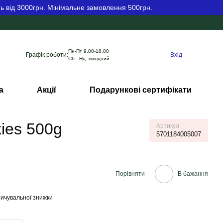
ь від 3000грн. Мінімальне замовлення 500грн.
Пн-Пт 9.00-18.00
Графік роботи:
Вхід
Сб - Нд вихідний
а
Акції
Подарункові сертифікати
kies 500g
Артикул
5701184005007
Порівняти
В бажання
ичувальної знижки