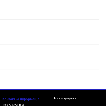
Ми в соцмережах
Контактна інформація
+380502293034